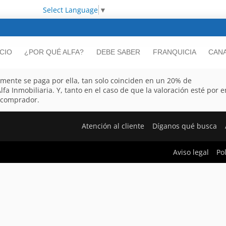
Select Language
▼
ICIO
¿POR QUÉ ALFA?
DEBE SABER
FRANQUICIA
CANA
almente se paga por ella, tan solo coinciden en un 20% de
lfa Inmobiliaria. Y, tanto en el caso de que la valoración esté por
 comprador.
Atención al cliente
Díganos qué busca
Aviso legal
Po