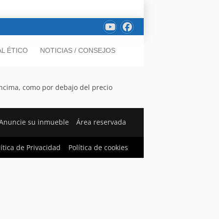
L ÉTICO
NOTICIAS / CONSEJOS
 encima, como por debajo del precio
Anuncie su inmueble
Área reservada
lítica de Privacidad
Política de cookies