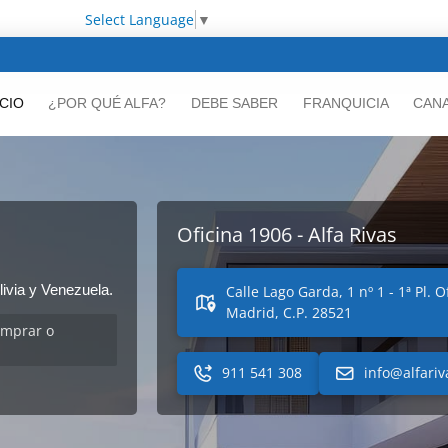
Select Language
▼
ICIO
¿POR QUÉ ALFA?
DEBE SABER
FRANQUICIA
CANA
Oficina 1906 - Alfa Rivas
ivia y Venezuela.
Calle Lago Garda, 1 nº 1 - 1ª Pl. 
Madrid, C.P. 28521
omprar o
911 541 308
info@alfari