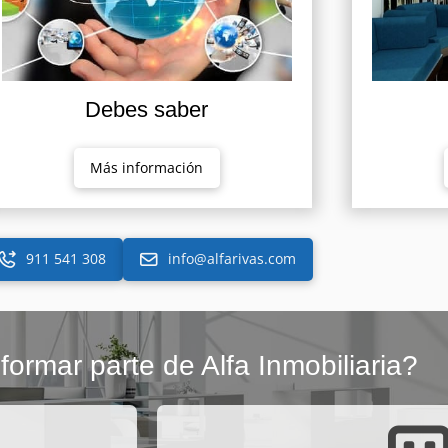
Debes saber
Más información
911 541 308
info@alfarivas.com
formar parte de Alfa Inmobiliaria?