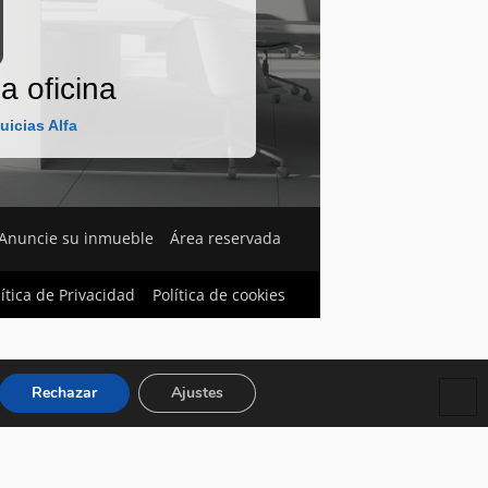
a oficina
uicias Alfa
Anuncie su inmueble
Área reservada
lítica de Privacidad
Política de cookies
Rechazar
Ajustes