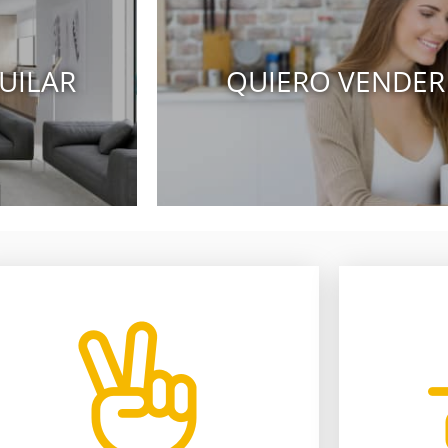
UILAR
QUIERO VENDER
compruébalo.
nuestr
a nuestros procedimientos,
asesores t
Te ahorramos tiempo y dinero gracias
Más de 22