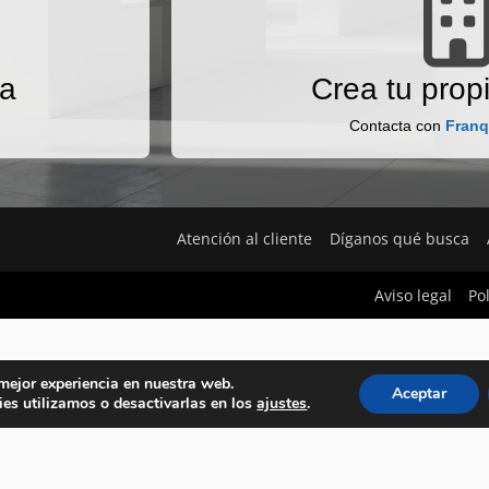
na
Crea tu propi
Contacta con
Franq
Atención al cliente
Díganos qué busca
Aviso legal
Po
 mejor experiencia en nuestra web.
Aceptar
es utilizamos o desactivarlas en los
ajustes
.