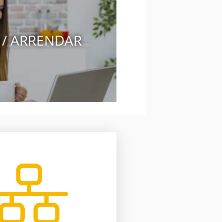
 / ARRENDAR
o software inmobiliario.
rabajando para ti gracias a
5 oficinas y más de 2050