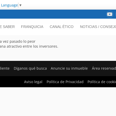
t Language
▼
E SABER
FRANQUICIA
CANAL ÉTICO
NOTICIAS / CONSEJ
na vez pasado lo peor
ana atractivo entre los inversores.
liente
Díganos qué busca
Anuncie su inmueble
Área reserva
Aviso legal
Política de Privacidad
Política de cooki