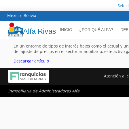
Selec
México
Bolivia
Alfa Rivas
INICIO
¿POR QUÉ ALFA?
DEB
En un entorno de tipos de interés bajos como el actual y u
del ajuste de precios en el sector inmobiliario, este activo g
Descargar artículo
Atención al c
Inmobiliaria de Administradores Alfa