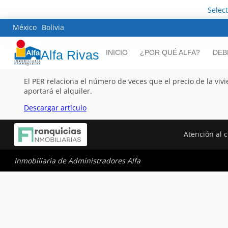
Selec
México
Bolivia
Alfa Rivas
INICIO
¿POR QUÉ ALFA?
DEB
El PER relaciona el número de veces que el precio de la viv
aportará el alquiler.
Descargar artículo
Atención al c
Inmobiliaria de Administradores Alfa