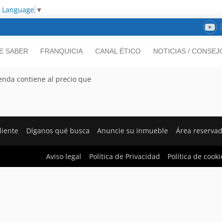
t Language
▼
E SABER
FRANQUICIA
CANAL ÉTICO
NOTICIAS / CONSEJ
ienda contiene al precio que
liente
Díganos qué busca
Anuncie su inmueble
Área reserva
Aviso legal
Política de Privacidad
Política de cooki