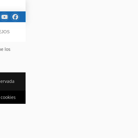
EJOS
ue los
servada
 cookies