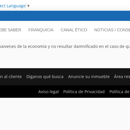
lect Language
▼
EBE SABER
FRANQUICIA
CANAL ÉTICO
NOTICIAS / CONS
 vaivenes de la economía y no resultar damnificado en el caso de q
n al cliente
Díganos qué busca
Anuncie su inmueble
Área re
Aviso legal
Política de Privacidad
Política de