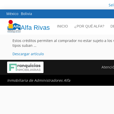
Se
México
Bolivia
Alfa Rivas
INICIO
¿POR QUÉ ALFA?
D
Estos créditos permiten al comprador no estar sujeto a los
tipos suban …
Descargar artículo
Atenció
Inmobiliaria de Administradores Alfa