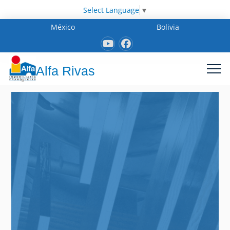
Select Language
▼
México
Bolivia
Alfa Rivas