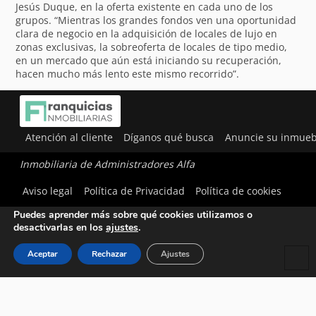
Jesús Duque, en la oferta existente en cada uno de los
grupos. “Mientras los grandes fondos ven una oportunidad
clara de negocio en la adquisición de locales de lujo en
zonas exclusivas, la sobreoferta de locales de tipo medio,
en un mercado que aún está iniciando su recuperación,
hacen mucho más lento este mismo recorrido”.
Atención al cliente
Díganos qué busca
Anuncie su inmueb
Inmobiliaria de Administradores Alfa
Utilizamos cookies para ofrecerte la mejor experiencia en
Aviso legal
Política de Privacidad
Política de cookies
nuestra web.
Puedes aprender más sobre qué cookies utilizamos o
desactivarlas en los
ajustes
.
Aceptar
Rechazar
Ajustes