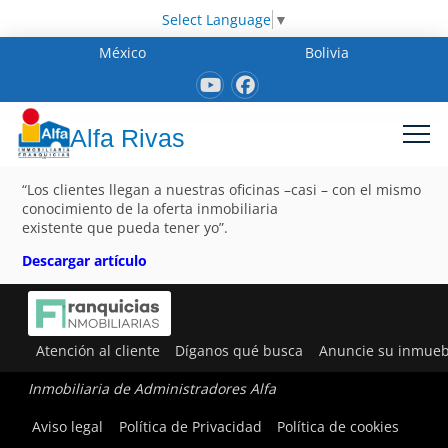
Select Language
▼
México
Bolivia
Alfa Rivas
“Los clientes llegan a nuestras oficinas –casi – con el mismo
conocimiento de la oferta inmobiliaria
existente que pueda tener yo”.
Descargar artículo
Atención al cliente
Díganos qué busca
Anuncie su inmueb
Inmobiliaria de Administradores Alfa
Aviso legal
Política de Privacidad
Política de cookies