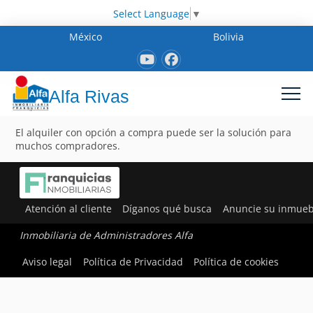
Select Language
▼
México
Bolivia
Alfa Rivas
El alquiler con opción a compra puede ser la solución para
muchos compradores.
Atención al cliente
Díganos qué busca
Anuncie su inmueb
Inmobiliaria de Administradores Alfa
Aviso legal
Política de Privacidad
Política de cookies