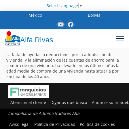
Select Language
▼
México
Bolivia
Alfa Rivas
La falta de ayudas o deducciones por la adquisición de
vivienda, y la eliminación de las cuentas de ahorro para la
compra de una vivienda, ha elevado en los últimos años la
edad media de compra de una vivienda hasta situarla por
encima de los 40 años.
Atención al cliente
Díganos qué busca
Anuncie su inmueb
Inmobiliaria de Administradores Alfa
Aviso legal
Política de Privacidad
Política de cookies