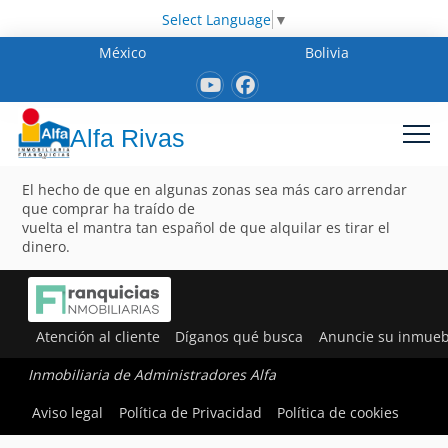
Select Language
▼
México
Bolivia
Alfa Rivas
El hecho de que en algunas zonas sea más caro arrendar
que comprar ha traído de
vuelta el mantra tan español de que alquilar es tirar el
dinero.
Atención al cliente
Díganos qué busca
Anuncie su inmueb
Inmobiliaria de Administradores Alfa
Aviso legal
Política de Privacidad
Política de cookies