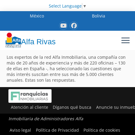
Select Language
▼
México
Bolivia
Alfa Rivas
Los expertos de la red Alfa Inmobiliaria, una compañía con
más de 20 años de experiencia y más de 220 oficinas – 130
de ellas en España -, ha seleccionado las cuestiones que
más interés suscitan entre sus más de 5.000 clientes
anuales. Estas son las respuestas.
Atención al cliente
Díganos qué busca
Anuncie su inmueb
Inmobiliaria de Administradores Alfa
Aviso legal
Política de Privacidad
Política de cookies