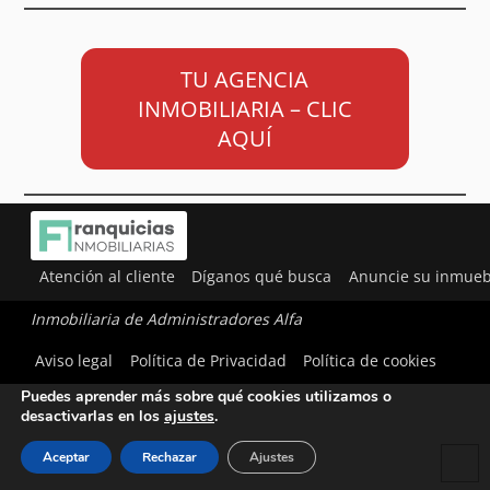
TU AGENCIA
INMOBILIARIA – CLIC
AQUÍ
Atención al cliente
Díganos qué busca
Anuncie su inmueb
Inmobiliaria de Administradores Alfa
Utilizamos cookies para ofrecerte la mejor experiencia en
Aviso legal
Política de Privacidad
Política de cookies
nuestra web.
Puedes aprender más sobre qué cookies utilizamos o
desactivarlas en los
ajustes
.
Aceptar
Rechazar
Ajustes