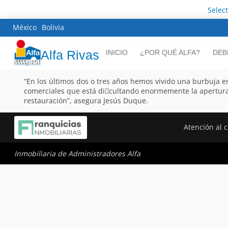
Selec
México
Bolivia
Alfa Rivas
INICIO
¿POR QUÉ ALFA?
DEB
“En los últimos dos o tres años hemos vivido una burbuja en 
comerciales que está di􀂦cultando enormemente la apertura
restauración”, asegura Jesús Duque.
Atención al c
Inmobiliaria de Administradores Alfa