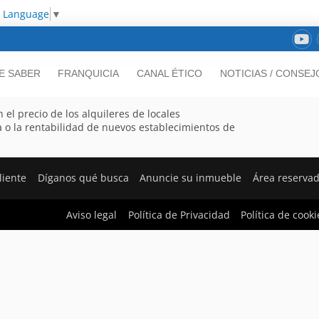
t Language
▼
E SABER
FRANQUICIA
CANAL ÉTICO
NOTICIAS / CONSEJ
el precio de los alquileres de locales
 o la rentabilidad de nuevos establecimientos de
liente
Díganos qué busca
Anuncie su inmueble
Área reserva
Aviso legal
Política de Privacidad
Política de cooki