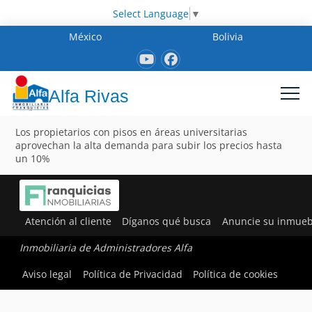
Select Language
▼
México
Bolivia
Alfa Rivas
Los propietarios con pisos en áreas universitarias
aprovechan la alta demanda para subir los precios hasta
un 10%
Atención al cliente
Díganos qué busca
Anuncie su inmueb
Inmobiliaria de Administradores Alfa
Aviso legal
Política de Privacidad
Política de cookies