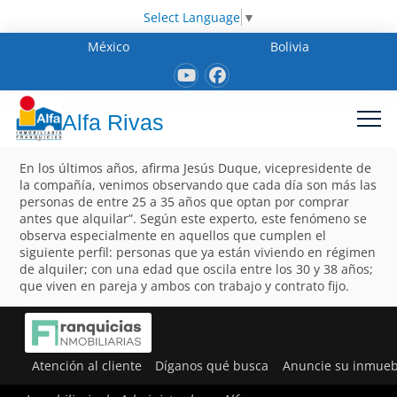
Select Language
▼
México
Bolivia
Alfa Rivas
En los últimos años, afirma Jesús Duque, vicepresidente de
la compañía, venimos observando que cada día son más las
personas de entre 25 a 35 años que optan por comprar
antes que alquilar”. Según este experto, este fenómeno se
observa especialmente en aquellos que cumplen el
siguiente perfil: personas que ya están viviendo en régimen
de alquiler; con una edad que oscila entre los 30 y 38 años;
que viven en pareja y ambos con trabajo y contrato fijo.
Atención al cliente
Díganos qué busca
Anuncie su inmueb