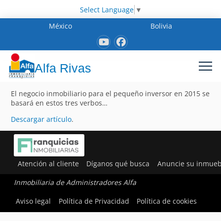
Select Language
▼
México
Bolivia
Alfa Rivas
El negocio inmobiliario para el pequeño inversor en 2015 se
basará en estos tres verbos…
Descargar artículo
.
Atención al cliente
Díganos qué busca
Anuncie su inmueb
Inmobiliaria de Administradores Alfa
Aviso legal
Política de Privacidad
Política de cookies