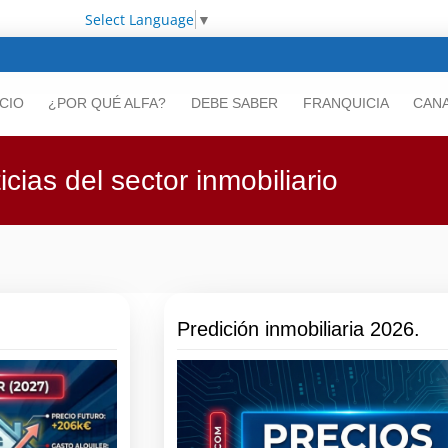
Select Language
▼
ICIO
¿POR QUÉ ALFA?
DEBE SABER
FRANQUICIA
CANA
icias del sector inmobiliario
Predición inmobiliaria 2026.