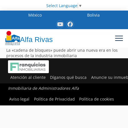
Select Language
▼
México
Bolivia
Alfa Rivas
La «cadena de bloques» puede abrir una nueva era en los
procesos de la industria inmobiliaria
Atención al cliente
Díganos qué busca
Anuncie su inmueb
Inmobiliaria de Administradores Alfa
Aviso legal
Política de Privacidad
Política de cookies