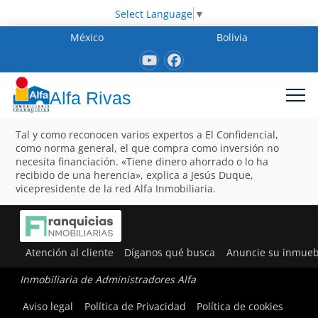
Select Language
▼
México
Bolivia
Alfa Rivas
Tal y como reconocen varios expertos a El Confidencial,
como norma general, el que compra como inversión no
necesita financiación. «Tiene dinero ahorrado o lo ha
recibido de una herencia», explica a Jesús Duque,
vicepresidente de la red Alfa Inmobiliaria.
Atención al cliente
Díganos qué busca
Anuncie su inmueb
Inmobiliaria de Administradores Alfa
Aviso legal
Política de Privacidad
Política de cookies