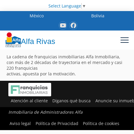
Select Language
▼
México
Bolivia
Alfa Rivas
La cadena de franquicias inmobiliarias Alfa Inmobiliaria,
con más de 2 décadas de trayectoria en el mercado y casi
220 franquicias
activas, apuesta por la motivación.
Atención al cliente
Díganos qué busca
Anuncie su inmueb
Inmobiliaria de Administradores Alfa
Aviso legal
Política de Privacidad
Política de cookies