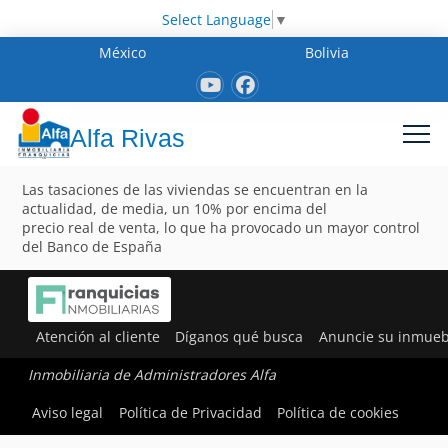
Select Language
▼
México
Bolivia
Alfa Rivas
Las tasaciones de las viviendas se encuentran en la
actualidad, de media, un 10% por encima del
precio real de venta, lo que ha provocado un mayor control
del Banco de España
Atención al cliente
Díganos qué busca
Anuncie su inmueb
Inmobiliaria de Administradores Alfa
Aviso legal
Política de Privacidad
Política de cookies