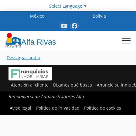
Select Language
▼
México
Bolivia
Alfa Rivas
Descargar audio
Atención al cliente
Díganos qué busca
Anuncie su inmueb
Inmobiliaria de Administradores Alfa
Aviso legal
Política de Privacidad
Política de cookies