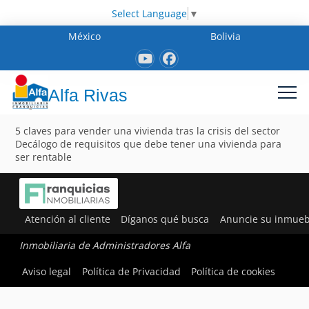
Select Language
▼
México
Bolivia
Alfa Rivas
5 claves para vender una vivienda tras la crisis del sector
Decálogo de requisitos que debe tener una vivienda para
ser rentable
Atención al cliente
Díganos qué busca
Anuncie su inmueb
Inmobiliaria de Administradores Alfa
Aviso legal
Política de Privacidad
Política de cookies